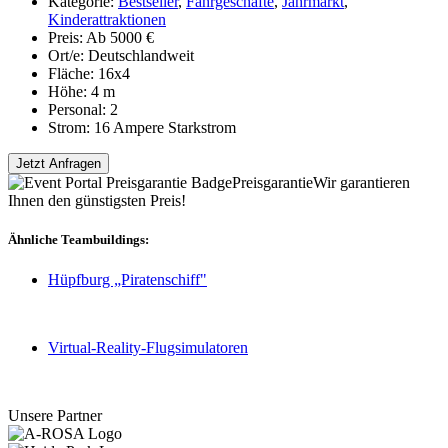
Kategorie:
Bestseller
,
Fahrgeschäfte
,
Jahrmarkt
,
Kinderattraktionen
Preis:
Ab 5000 €
Ort/e:
Deutschlandweit
Fläche:
16x4
Höhe:
4 m
Personal:
2
Strom:
16 Ampere Starkstrom
Jetzt Anfragen
Preisgarantie
Wir garantieren
Ihnen den günstigsten Preis!
Ähnliche Teambuildings:
Hüpfburg „Piratenschiff"
Virtual-Reality-Flugsimulatoren
Unsere Partner