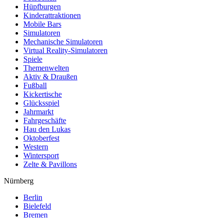
Hüpfburgen
Kinderattraktionen
Mobile Bars
Simulatoren
Mechanische Simulatoren
Virtual Reality-Simulatoren
Spiele
Themenwelten
Aktiv & Draußen
Fußball
Kickertische
Glücksspiel
Jahrmarkt
Fahrgeschäfte
Hau den Lukas
Oktoberfest
Western
Wintersport
Zelte & Pavillons
Nürnberg
Berlin
Bielefeld
Bremen