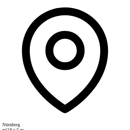
Nürnberg
m²
18 x 5 m