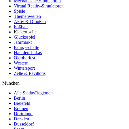
Mechanische Simulatoren
Virtual Reality-Simulatoren
Spiele
Themenwelten
Aktiv & Draußen
Fußball
Kickertische
Glücksspiel
Jahrmarkt
Fahrgeschäfte
Hau den Lukas
Oktoberfest
Western
Wintersport
Zelte & Pavillons
München
Alle Städte/Regionen
Berlin
Bielefeld
Bremen
Dortmund
Dresden
Düsseldorf