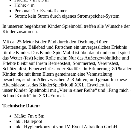
Höhe:
4 m
Personal:
1 x Event-Teamer
Strom:
kein Strom durch eigenes Stromspeicher-System
In unserem begehbaren Kinder-Spielmobil treffen alle Wünsche der
Kinder zusammen.
Mit ca. 25 Meter ist der Pfad durch den Dschungel über
Klettersteige, Bällebad und Rutschen ein unvergessliches Erlebnis
für die Kinder. Das KinderSpielMobil ist überdacht und somit spielt
das Wetter (fast) keine Rolle mehr. Nur das Außergewöhnliche und
Erlebte bleibt auf Ihrem Betriebsfest, Sommerfest, Vereinsfest,
Schützenfest, Feuerwehrfest oder Stadtfest in Erinnerung. 80 % aller
Kinder, die mit ihren Eltern gemeinsam eine Veranstaltung
besuchen, sind im Alter zwischen 2–8 Jahren, und genau für diese
Altersklasse ist das KinderSpielMobil XXL. Erweitert ist
unser Kinder-Spielmobil mit „Vier in einer Reihe“ und „Fang mich -
Schmeiß mich“ im XXL-Format.
Technische Daten:
Maße: 7m x 5m
inkl. Bällepool
inkl. Hygienekonzept von JM Event Attraktion GmbH