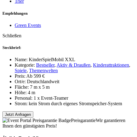
Trier
Empfehlungen
Green Events
Schließen
Steckbrief:
Name:
KinderSpielMobil XXL
Kategorie:
Bestseller
,
Aktiv & Draußen
,
Kinderattraktionen
,
Spiele
,
Themenwelten
Preis:
Ab 599 €
Ort/e:
Deutschlandweit
Fläche:
7 m x 5 m
Höhe:
4 m
Personal:
1 x Event-Teamer
Strom:
kein Strom durch eigenes Stromspeicher-System
Jetzt Anfragen
Preisgarantie
Wir garantieren
Ihnen den günstigsten Preis!