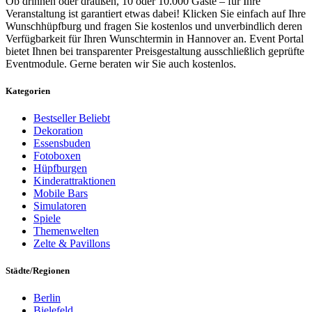
Ob drinnen oder draußen, 10 oder 10.000 Gäste – für Ihre
Veranstaltung ist garantiert etwas dabei! Klicken Sie einfach auf Ihre
Wunschhüpfburg und fragen Sie kostenlos und unverbindlich deren
Verfügbarkeit für Ihren Wunschtermin in Hannover an. Event Portal
bietet Ihnen bei transparenter Preisgestaltung ausschließlich geprüfte
Eventmodule. Gerne beraten wir Sie auch kostenlos.
Kategorien
Bestseller
Beliebt
Dekoration
Essensbuden
Fotoboxen
Hüpfburgen
Kinderattraktionen
Mobile Bars
Simulatoren
Spiele
Themenwelten
Zelte & Pavillons
Städte/Regionen
Berlin
Bielefeld