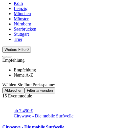
Köln
Leipzig
München
Münster
Nürnberg
Saarbrücken
Stuttgart
Trier
Weitere Filter
0
Empfehlung
Empfehlung
Name A-Z
Wählen Sie Ihre Preisspanne:
Abbrechen
Filter anwenden
15
Eventmodule
ab 7.490 €
Citywave - Die mobile Surfwelle
Citywave - Die mobile Surfwelle