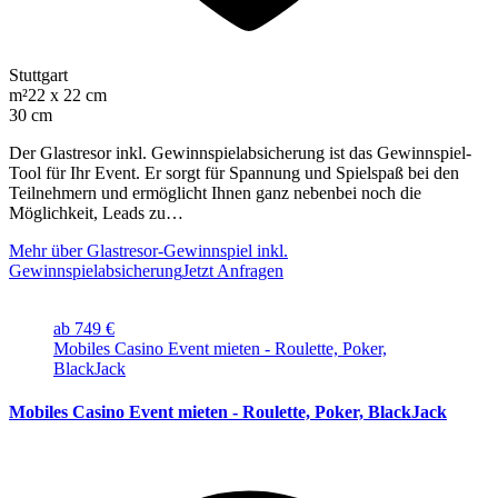
Stuttgart
m²
22 x 22 cm
30 cm
Der Glastresor inkl. Gewinnspielabsicherung ist das Gewinnspiel-
Tool für Ihr Event. Er sorgt für Spannung und Spielspaß bei den
Teilnehmern und ermöglicht Ihnen ganz nebenbei noch die
Möglichkeit, Leads zu…
Mehr über Glastresor-Gewinnspiel inkl.
Gewinnspielabsicherung
Jetzt Anfragen
ab 749 €
Mobiles Casino Event mieten - Roulette, Poker,
BlackJack
Mobiles Casino Event mieten - Roulette, Poker, BlackJack