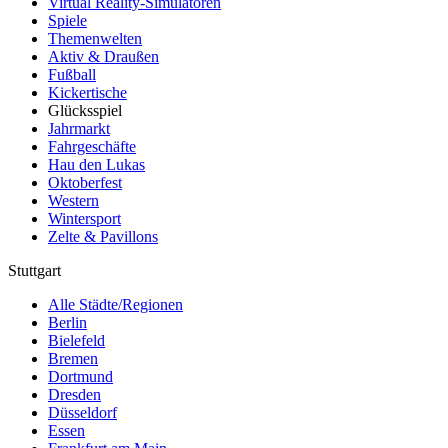
Virtual Reality-Simulatoren
Spiele
Themenwelten
Aktiv & Draußen
Fußball
Kickertische
Glücksspiel
Jahrmarkt
Fahrgeschäfte
Hau den Lukas
Oktoberfest
Western
Wintersport
Zelte & Pavillons
Stuttgart
Alle Städte/Regionen
Berlin
Bielefeld
Bremen
Dortmund
Dresden
Düsseldorf
Essen