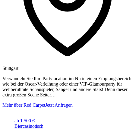
Stuttgart
Verwandeln Sie Ihre Partylocation im Nu in einen Empfangsbereich
wie bei der Oscar-Verleihung oder einer VIP-Glamourparty für
weltberühmte Schauspieler, Sänger und andere Stars! Denn dieser
extra großen Scene Setter…
Mehr über Red Carpet
Jetzt Anfragen
ab 1.500 €
Biercasinotisch