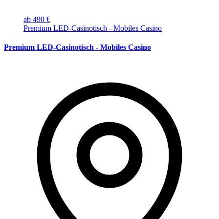
ab 490 €
Premium LED-Casinotisch - Mobiles Casino
Premium LED-Casinotisch - Mobiles Casino