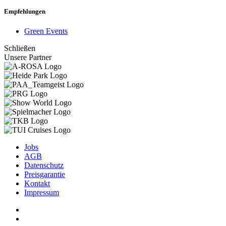
Empfehlungen
Green Events
Schließen
Unsere Partner
Jobs
AGB
Datenschutz
Preisgarantie
Kontakt
Impressum