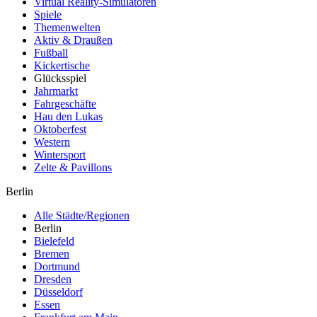
Virtual Reality-Simulatoren
Spiele
Themenwelten
Aktiv & Draußen
Fußball
Kickertische
Glücksspiel
Jahrmarkt
Fahrgeschäfte
Hau den Lukas
Oktoberfest
Western
Wintersport
Zelte & Pavillons
Berlin
Alle Städte/Regionen
Berlin
Bielefeld
Bremen
Dortmund
Dresden
Düsseldorf
Essen