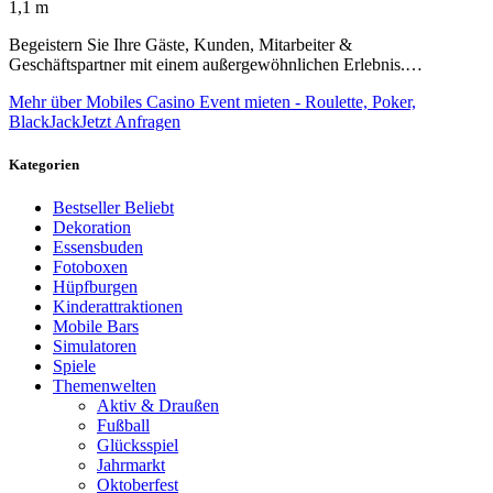
1,1 m
Begeistern Sie Ihre Gäste, Kunden, Mitarbeiter &
Geschäftspartner mit einem außergewöhnlichen Erlebnis.…
Mehr über Mobiles Casino Event mieten - Roulette, Poker,
BlackJack
Jetzt Anfragen
Kategorien
Bestseller
Beliebt
Dekoration
Essensbuden
Fotoboxen
Hüpfburgen
Kinderattraktionen
Mobile Bars
Simulatoren
Spiele
Themenwelten
Aktiv & Draußen
Fußball
Glücksspiel
Jahrmarkt
Oktoberfest