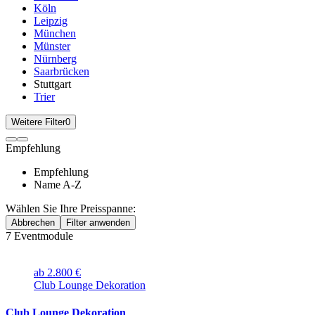
Köln
Leipzig
München
Münster
Nürnberg
Saarbrücken
Stuttgart
Trier
Weitere Filter
0
Empfehlung
Empfehlung
Name A-Z
Wählen Sie Ihre Preisspanne:
Abbrechen
Filter anwenden
7
Eventmodule
ab 2.800 €
Club Lounge Dekoration
Club Lounge Dekoration