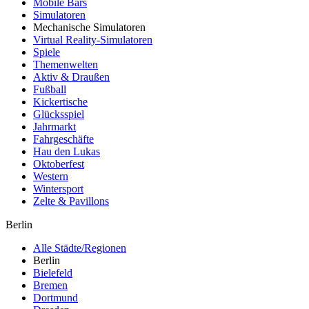
Mobile Bars
Simulatoren
Mechanische Simulatoren
Virtual Reality-Simulatoren
Spiele
Themenwelten
Aktiv & Draußen
Fußball
Kickertische
Glücksspiel
Jahrmarkt
Fahrgeschäfte
Hau den Lukas
Oktoberfest
Western
Wintersport
Zelte & Pavillons
Berlin
Alle Städte/Regionen
Berlin
Bielefeld
Bremen
Dortmund