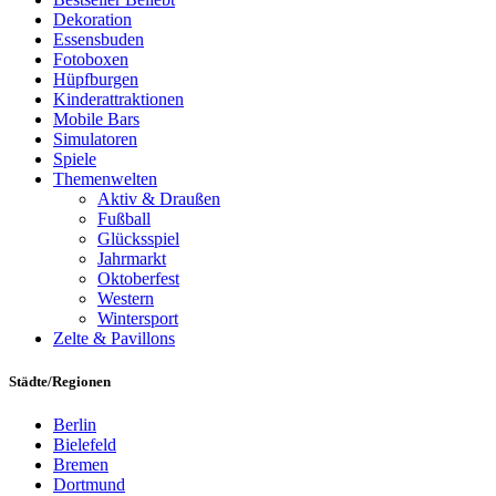
Dekoration
Essensbuden
Fotoboxen
Hüpfburgen
Kinderattraktionen
Mobile Bars
Simulatoren
Spiele
Themenwelten
Aktiv & Draußen
Fußball
Glücksspiel
Jahrmarkt
Oktoberfest
Western
Wintersport
Zelte & Pavillons
Städte/Regionen
Berlin
Bielefeld
Bremen
Dortmund