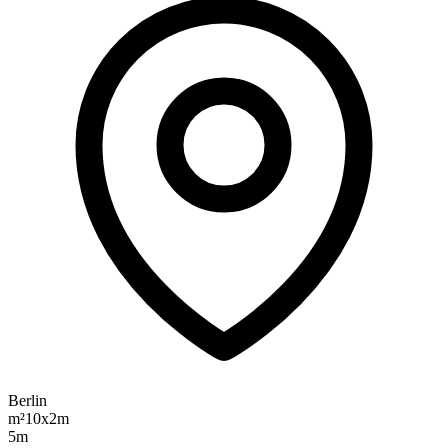
Berlin
m²
10x2m
5m