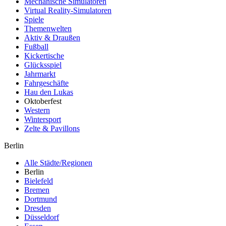
Mechanische Simulatoren
Virtual Reality-Simulatoren
Spiele
Themenwelten
Aktiv & Draußen
Fußball
Kickertische
Glücksspiel
Jahrmarkt
Fahrgeschäfte
Hau den Lukas
Oktoberfest
Western
Wintersport
Zelte & Pavillons
Berlin
Alle Städte/Regionen
Berlin
Bielefeld
Bremen
Dortmund
Dresden
Düsseldorf